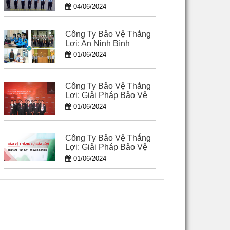
04/06/2024
Công Ty Bảo Vệ Thắng
Lợi: An Ninh Bình
Dương - Dịch Vụ Bảo
01/06/2024
Vệ Chất Lượng Cao
Công Ty Bảo Vệ Thắng
Lợi: Giải Pháp Bảo Vệ
Hiệu Quả Tại Long An
01/06/2024
Công Ty Bảo Vệ Thắng
Lợi: Giải Pháp Bảo Vệ
Hoàn Hảo Tại Hồ Chí
01/06/2024
Minh