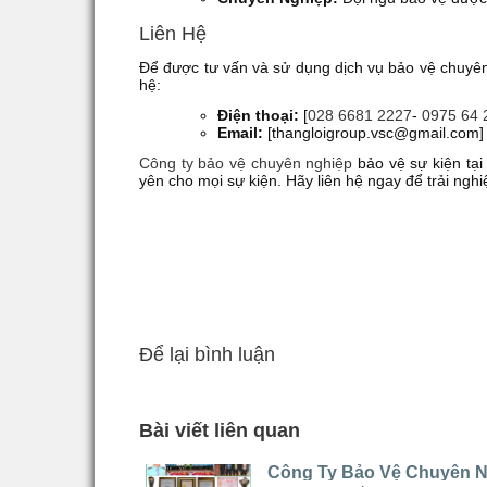
Liên Hệ
Để được tư vấn và sử dụng dịch vụ bảo vệ chuyên 
hệ:
Điện thoại:
[
028 6681 2227
-
0975 64 
Email:
[thangloigroup.vsc@gmail.com]
Công ty bảo vệ chuyên nghiệp
bảo vệ sự kiện tại
yên cho mọi sự kiện. Hãy liên hệ ngay để trải ng
Để lại bình luận
Bài viết liên quan
Công Ty Bảo Vệ Chuyên N