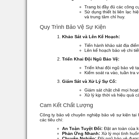
Trang bị đầy đủ các công cụ
Sử dụng thiết bị liên lạc h
và trung tâm chỉ huy.
Quy Trình Bảo Vệ Sự Kiện
Khảo Sát và Lên Kế Hoạch:
Tiến hành khảo sát địa điểm
Lên kế hoạch bảo vệ chi ti
Triển Khai Đội Ngũ Bảo Vệ:
Triển khai đội ngũ bảo vệ tại
Kiểm soát ra vào, tuần tra 
Giám Sát và Xử Lý Sự Cố:
Giám sát chặt chẽ mọi hoạt 
Xử lý kịp thời và hiệu quả c
Cam Kết Chất Lượng
Công ty bảo vệ chuyên nghiệp bảo vệ sự kiện tại
các tiêu chí:
An Toàn Tuyệt Đối:
Đặt an toàn của k
Phản Ứng Nhanh:
Xử lý mọi tình huố
Chuyên Nghiệp:
Đội ngũ bảo vệ được 