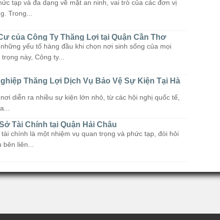
ức tạp và đa dạng về mặt an ninh, vai trò của các đơn vị
g. Trong...
Cư của Công Ty Thắng Lợi tại Quận Cần Thơ
g những yếu tố hàng đầu khi chọn nơi sinh sống của mọi
trọng này, Công ty...
hiệp Thắng Lợi Dịch Vụ Bảo Vệ Sự Kiện Tại Hà
nơi diễn ra nhiều sự kiện lớn nhỏ, từ các hội nghị quốc tế,
a...
ở Tài Chính tại Quận Hải Châu
ài chính là một nhiệm vụ quan trọng và phức tạp, đòi hỏi
bên liên...