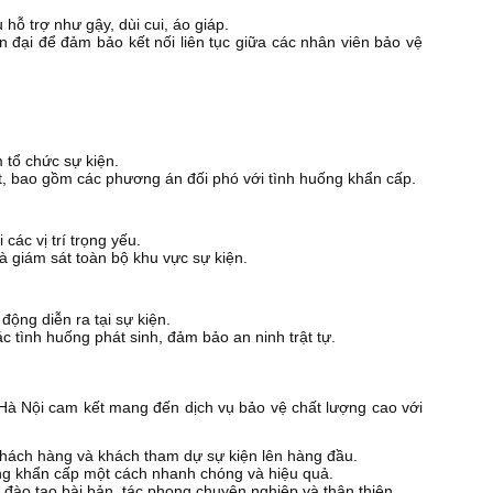
 hỗ trợ như gậy, dùi cui, áo giáp.
iện đại để đảm bảo kết nối liên tục giữa các nhân viên bảo vệ
 tổ chức sự kiện.
ết, bao gồm các phương án đối phó với tình huống khẩn cấp.
 các vị trí trọng yếu.
và giám sát toàn bộ khu vực sự kiện.
động diễn ra tại sự kiện.
ác tình huống phát sinh, đảm bảo an ninh trật tự.
 Hà Nội cam kết mang đến dịch vụ bảo vệ chất lượng cao với
hách hàng và khách tham dự sự kiện lên hàng đầu.
ng khẩn cấp một cách nhanh chóng và hiệu quả.
đào tạo bài bản, tác phong chuyên nghiệp và thân thiện.