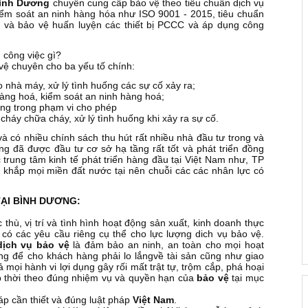
Bình Dương
chuyên cung cấp bảo vệ theo tiêu chuẩn dịch vụ
iểm soát an ninh hàng hóa như ISO 9001 - 2015, tiêu chuẩn
h và bảo vệ huấn luyện các thiết bị PCCC và áp dụng công
 công việc gì?
vệ chuyên cho ba yếu tố chính:
o nhà máy, xử lý tình huống các sự cố xảy ra;
hàng hoá, kiểm soát an ninh hàng hoá;
ộng trong phạm vi cho phép
cháy chữa cháy, xử lý tình huống khi xảy ra sự cố.
à có nhiều chính sách thu hút rất nhiều nhà đầu tư trong và
ng đã được đầu tư cơ sở hạ tầng rất tốt và phát triển đồng
c trung tâm kinh tế phát triển hàng đầu tại Việt Nam như, TP
 khắp mọi miền đất nước tại nên chuỗi các các nhân lực có
TẠI BÌNH DƯƠNG:
thù, vị trí và tình hình hoạt động sản xuất, kinh doanh thực
có các yêu cầu riêng cụ thể cho lực lượng dich vụ bảo vệ.
dịch vụ bảo vệ
là đảm bảo an ninh, an toàn cho mọi hoạt
ng để cho khách hàng phải lo lắngvề tài sản cũng như giao
 mọi hành vi lợi dụng gây rối mất trật tự, trộm cắp, phá hoại
ịp thời theo đúng nhiệm vụ và quyền hạn của
bảo vệ
tại mục
áp cần thiết và đúng luật pháp
Việt Nam
.