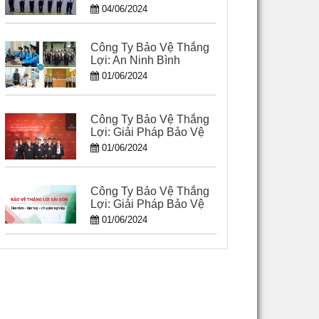
04/06/2024
Công Ty Bảo Vệ Thắng
Lợi: An Ninh Bình
Dương - Dịch Vụ Bảo
01/06/2024
Vệ Chất Lượng Cao
Công Ty Bảo Vệ Thắng
Lợi: Giải Pháp Bảo Vệ
Hiệu Quả Tại Long An
01/06/2024
Công Ty Bảo Vệ Thắng
Lợi: Giải Pháp Bảo Vệ
Hoàn Hảo Tại Hồ Chí
01/06/2024
Minh