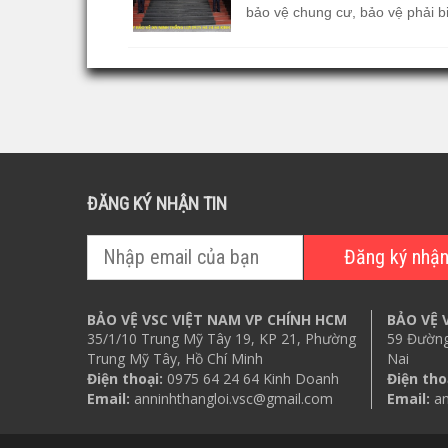
bảo vệ chung cư, bảo vệ phải bi
ĐĂNG KÝ NHẬN TIN
BẢO VỆ VSC VIỆT NAM VP CHÍNH HCM
BẢO VỆ 
35/1/10 Trung Mỹ Tây 19, KP 21, Phường
59 Đường
Trung Mỹ Tây, Hồ Chí Minh
Nai
Điện thoại:
0975 64 24 64 Kinh Doanh
Điện tho
Email:
anninhthangloi.vsc@gmail.com
Email:
an