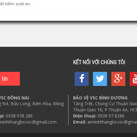
ết kiểm soát an...
KẾT NỐI VỚI CHÚNG TÔI
VSC ĐỒNG NAI
BẢO VỆ VSC BÌNH DƯƠNG
 N4, Bửu Long, Biên Hòa, Đồng
Tầng Trệt, Chung Cư Thuận Gia
Thuận Giao 16, P Thuận An, H
ại:
0938 978 286
Điện thoại:
0938 97 8286
ninhthangloi.vsc@gmail.com
Email:
anninhthangloi.vsc@gma