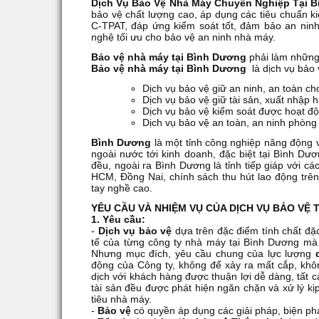
Dịch Vụ Bảo Vệ Nhà Máy Chuyên Nghiệp Tại 
bảo vệ chất lượng cao, áp dụng các tiêu chuẩn k
C-TPAT, đáp ứng kiểm soát tốt, đảm bảo an nin
nghệ tối ưu cho bảo vệ an ninh nhà máy.
Bảo vệ nhà máy tại Bình Dương
phải làm những
Bảo vệ nhà máy
tại Bình Dương
là dịch vụ bảo 
Dịch vụ bảo vệ giữ an ninh, an toàn ch
Dịch vụ bảo vệ giữ tài sản, xuất nhập 
Dịch vụ bảo vệ kiểm soát được hoạt đ
Dịch vụ bảo vệ an toàn, an ninh phòng 
Bình Dương
là một tỉnh công nghiệp năng động v
ngoài nước tới kinh doanh, đặc biệt tại Bình Dươ
đều, ngoài ra Bình Dương là tỉnh tiếp giáp với cá
HCM, Đồng Nai, chính sách thu hút lao động trên
tay nghề cao.
YÊU CẦU VÀ NHIỆM VỤ CỦA DỊCH VỤ BẢO VỆ 
1. Yêu cầu:
-
Dịch vụ bảo vệ
dựa trên đặc điểm tính chất đặc 
tế của từng công ty nhà máy tại Bình Dương mà 
Nhưng mục đích, yêu cầu chung của lực lượng
động của Công ty, không để xảy ra mất cắp, khô
dịch với khách hàng được thuận lợi dễ dàng, tất cả
tài sản đều được phát hiện ngăn chặn và xử lý k
tiêu nhà máy.
-
Bảo vệ
có quyền áp dụng các giải pháp, biện ph