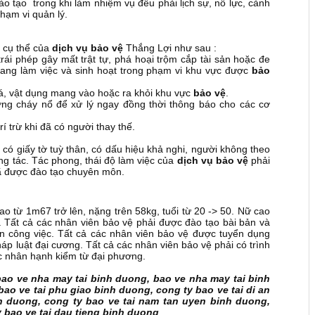
o tạo trong khi làm nhiệm vụ đều phải lịch sự, nỗ lực, cảnh
hạm vi quản lý.
 cụ thể của
dịch vụ bảo vệ
Thắng Lợi như sau :
i phép gây mất trật tự, phá hoại trộm cắp tài sản hoặc đe
ang làm việc và sinh hoạt trong phạm vi khu vực được
bảo
oá, vật dụng mang vào hoặc ra khỏi khu vực
bảo vệ
.
ượng cháy nổ để xử lý ngay đồng thời thông báo cho các cơ
rí trừ khi đã có người thay thế.
ó giấy tờ tuỳ thân, có dấu hiệu khả nghi, người không theo
g tác. Tác phong, thái độ làm việc của
dịch vụ
bảo vệ
phải
đã được đào tạo chuyên môn.
 từ 1m67 trở lên, nặng trên 58kg, tuổi từ 20 -> 50. Nữ cao
5. Tất cả các nhân viên bảo vệ phải được đào tạo bài bản và
ện công việc. Tất cả các nhân viên bảo vệ được tuyển dụng
áp luật đại cương. Tất cả các nhân viên bảo vệ phải có trình
xác nhân hạnh kiểm từ đại phương.
bao ve nha may tai binh duong, bao ve nha may tai binh
ao ve tai phu giao binh duong, cong ty bao ve tai di an
h duong, cong ty bao ve tai nam tan uyen binh duong,
y bao ve tai dau tieng binh duong