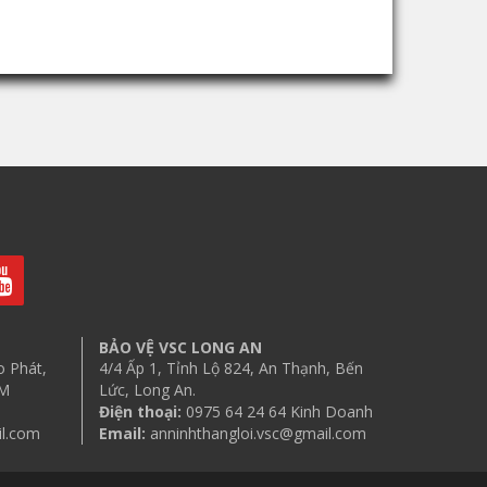
BẢO VỆ VSC LONG AN
o Phát,
4/4 Ấp 1, Tỉnh Lộ 824, An Thạnh, Bến
CM
Lức, Long An.
Điện thoại:
0975 64 24 64 Kinh Doanh
il.com
Email:
anninhthangloi.vsc@gmail.com