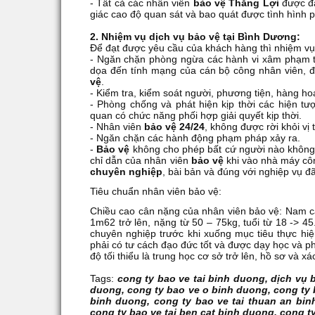
- Tất cả các nhân viên
bảo vệ
Thắng Lợi
được đà
giác cao độ quan sát và bao quát được tình hình p
2. Nhiệm vụ dịch vụ bảo vệ tại Bình Dương:
Để đạt được yêu cầu của khách hàng thì nhiệm vụ
- Ngăn chặn phòng ngừa các hành vi xâm phạm trá
dọa đến tính mạng của cán bộ công nhân viên, đ
vệ
.
- Kiểm tra, kiểm soát người, phương tiện, hàng h
- Phòng chống và phát hiện kịp thời các hiện t
quan có chức năng phối hợp giải quyết kịp thời.
- Nhân viên
bảo vệ
24/24
, không được rời khỏi vị t
- Ngăn chặn các hành động phạm pháp xảy ra.
-
Bảo vệ
không cho phép bất cứ người nào không c
chỉ dẫn của nhân viên
bảo vệ
khi vào nhà máy côn
chuyên nghiệp
, bài bản và đúng với nghiệp vụ 
Tiêu chuẩn nhân viên bảo vệ:
Chiều cao cân nặng của nhân viên bảo vệ: Nam cao
1m62 trở lên, nặng từ 50 – 75kg, tuổi từ 18 -> 4
chuyên nghiệp trước khi xuống mục tiêu thực hi
phải có tư cách đạo đức tốt và được dạy học và ph
độ tối thiểu là trung học cơ sở trở lên, hồ sơ và 
Tags:
cong ty bao ve tai binh duong, dịch vụ 
duong, cong ty bao ve o binh duong, cong ty b
binh duong, cong ty bao ve tai thuan an bin
cong ty bao ve tai ben cat binh duong, cong t